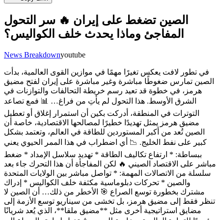
الصين تضغط على إيران 🔥 سر التحول
المفاجئ وماذا يحدث خلف الكواليس؟
News Breakdown
youtube
في تطور لافت يعكس تغيرًا مهمًا في موازين القوى العالمية، بدأت
الصين تمارس ضغوطًا مباشرة وغير مباشرة على إيران لفتح مضيق
هرمز، في خطوة قد تعيد رسم خريطة التحالفات والتوازنات في
الشرق الأوسط. هذا التحول لم يأتِ من فراغ… 📊 فمع تصاعد
التوترات في المنطقة، أدركت بكين أن استمرار إغلاق أو تعطيل
مضيق هرمز يمثل تهديدًا خطيرًا لمصالحها الاقتصادية، خاصة أن
الصين تُعد من أكبر المستوردين للطاقة في العالم، وتعتمد بشكل
كبير على نفط الخليج. 📉 أي اضطراب في هذا الممر الحيوي يعني
ببساطة: * ارتفاع تكاليف الطاقة * تهديد سلاسل الإمداد * ضغط
مباشر على الاقتصاد الصيني 🔥 لكن المفاجأة أن هذا التحرك جاء بعد
سلسلة من الاتصالات المهمة: * تواصل مباشر بين الولايات المتحدة
والصين * تحركات دبلوماسية مكثفة خلف الكواليس * إدراك
مشترك بخطورة توسع الصراع 🎯 الأخطر من ذلك… أن الصين لا
تنظر فقط إلى مضيق هرمز، بل تخشى من سيناريو توسع الأزمة إلى
مضايق استراتيجية أخرى مثل **مضيق ملقا**، الذي يُعد شريانًا