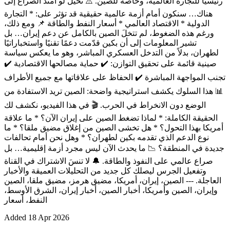
رئيسيًا للتجارة العالمية، وخاصة للصين. ⚠️ تخيل لو امتد الصراع إلى
هناك… سنكون أمام أزمة عالمية حقيقية قد تؤثر على: * التجارة
الدولية * الاقتصاد العالمي * أسعار النفط والطاقة 📌 ومع ذلك،
ورغم هذه الضغوط، لم تتخلَ الصين بالكامل عن دعم إيران… بل
تشير المعلومات إلى أن بكين قدّمت دعمًا تقنيًا واستخباراتيًا
لطهران، بدلاً من التدخل العسكري المباشر، وهو ما يعكس سياسة
صينية قائمة على تحقيق التوازن: ✔️ حماية مصالحها الاقتصادية ✔️
تجنب المواجهة المباشرة ✔️ الحفاظ على علاقاتها مع جميع الأطراف
📊 هذا السلوك يكشف استراتيجية واضحة: الصين تريد الاستفادة من
الوضع دون الانخراط في الحرب. 🎬 في هذا الفيديو، نكشف لك
الحقيقة الكاملة: * لماذا تضغط الصين على إيران الآن؟ * ما علاقة
أمريكا بهذا التحول؟ * هل تخشى الصين من إغلاق مضيق ملقا؟ * ما
نوع الدعم الذي تقدمه بكين لطهران؟ * وهل نحن أمام تحالفات
جديدة في المنطقة؟ 📉 ما يحدث الآن ليس مجرد أزمة إقليمية… بل
صراع عالمي على النفوذ والطاقة. 🔔 لا تنسَ الاشتراك في القناة
وتفعيل الجرس ليصلك كل جديد من التحليلات العميقة والأخبار
العاجلة. --- الصين، إيران، أمريكا، مضيق هرمز، مضيق ملقا، الصين
وإيران، الصين وأمريكا، أخبار الصين، أخبار إيران، الشرق الأوسط،
النفط، أسعار
Added
18 Apr 2026