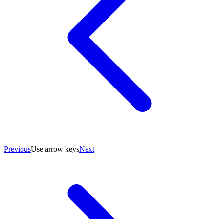
Previous
Use arrow keys
Next