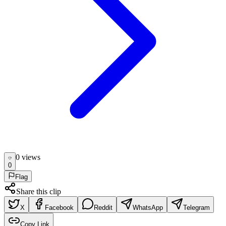
0
view
s
0
Flag
Share this clip
X
Facebook
Reddit
WhatsApp
Telegram
Copy Link