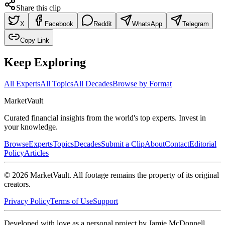
Share this clip
X
Facebook
Reddit
WhatsApp
Telegram
Copy Link
Keep Exploring
All Experts
All Topics
All Decades
Browse by Format
Market
Vault
Curated financial insights from the world's top experts. Invest in
your knowledge.
Browse
Experts
Topics
Decades
Submit a Clip
About
Contact
Editorial
Policy
Articles
©
2026
MarketVault
. All footage remains the property of its original
creators.
Privacy Policy
Terms of Use
Support
Developed with love as a personal project by Jamie McDonnell