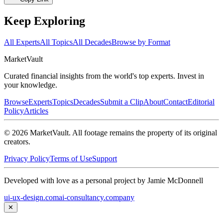
Keep Exploring
All Experts
All Topics
All Decades
Browse by Format
Market
Vault
Curated financial insights from the world's top experts. Invest in
your knowledge.
Browse
Experts
Topics
Decades
Submit a Clip
About
Contact
Editorial
Policy
Articles
©
2026
MarketVault
. All footage remains the property of its original
creators.
Privacy Policy
Terms of Use
Support
Developed with love as a personal project by Jamie McDonnell
ui-ux-design.com
ai-consultancy.company
✕