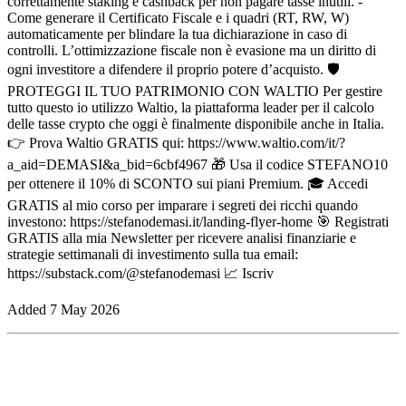
correttamente staking e cashback per non pagare tasse inutili. -
Come generare il Certificato Fiscale e i quadri (RT, RW, W)
automaticamente per blindare la tua dichiarazione in caso di
controlli. L’ottimizzazione fiscale non è evasione ma un diritto di
ogni investitore a difendere il proprio potere d’acquisto. 🛡️
PROTEGGI IL TUO PATRIMONIO CON WALTIO Per gestire
tutto questo io utilizzo Waltio, la piattaforma leader per il calcolo
delle tasse crypto che oggi è finalmente disponibile anche in Italia.
👉 Prova Waltio GRATIS qui: https://www.waltio.com/it/?
a_aid=DEMASI&a_bid=6cbf4967 🎁 Usa il codice STEFANO10
per ottenere il 10% di SCONTO sui piani Premium. 🎓 Accedi
GRATIS al mio corso per imparare i segreti dei ricchi quando
investono: https://stefanodemasi.it/landing-flyer-home 🎯 Registrati
GRATIS alla mia Newsletter per ricevere analisi finanziarie e
strategie settimanali di investimento sulla tua email:
https://substack.com/@stefanodemasi 📈 Iscriv
Added
7 May 2026