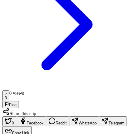
0
view
s
0
Flag
Share this clip
X
Facebook
Reddit
WhatsApp
Telegram
Copy Link