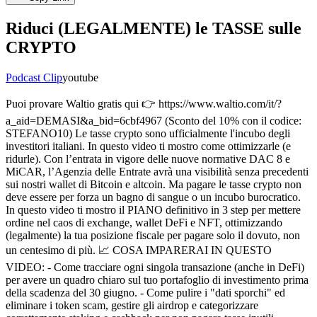
Riduci (LEGALMENTE) le TASSE sulle
CRYPTO
Podcast Clip
youtube
Puoi provare Waltio gratis qui 👉 https://www.waltio.com/it/?
a_aid=DEMASI&a_bid=6cbf4967 (Sconto del 10% con il codice:
STEFANO10) Le tasse crypto sono ufficialmente l'incubo degli
investitori italiani. In questo video ti mostro come ottimizzarle (e
ridurle). Con l’entrata in vigore delle nuove normative DAC 8 e
MiCAR, l’Agenzia delle Entrate avrà una visibilità senza precedenti
sui nostri wallet di Bitcoin e altcoin. Ma pagare le tasse crypto non
deve essere per forza un bagno di sangue o un incubo burocratico.
In questo video ti mostro il PIANO definitivo in 3 step per mettere
ordine nel caos di exchange, wallet DeFi e NFT, ottimizzando
(legalmente) la tua posizione fiscale per pagare solo il dovuto, non
un centesimo di più. 📈 COSA IMPARERAI IN QUESTO
VIDEO: - Come tracciare ogni singola transazione (anche in DeFi)
per avere un quadro chiaro sul tuo portafoglio di investimento prima
della scadenza del 30 giugno. - Come pulire i "dati sporchi" ed
eliminare i token scam, gestire gli airdrop e categorizzare