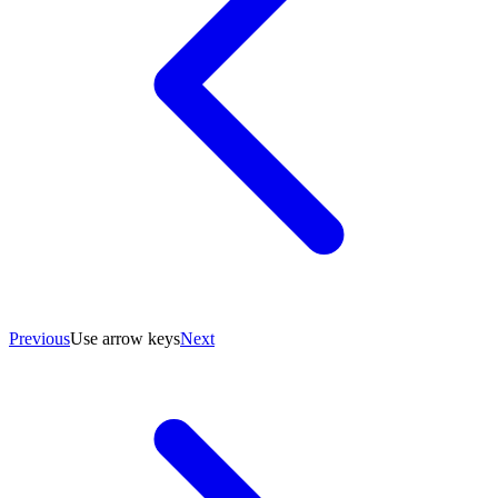
Previous
Use arrow keys
Next