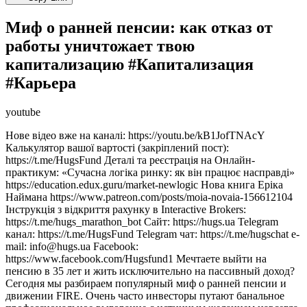
Миф о ранней пенсии: как отказ от
работы уничтожает твою
капитализацию #Капитализация
#Карьера
youtube
Нове відео вже на каналі: https://youtu.be/kB1JofTNAcY
Калькулятор вашої вартості (закріплений пост):
https://t.me/HugsFund Деталі та реєстрація на Онлайн-
практикум: «Сучасна логіка ринку: як він працює насправді»
https://education.edux.guru/market-newlogic Нова книга Еріка
Наймана https://www.patreon.com/posts/moia-novaia-156612104
Інструкція з відкриття рахунку в Interactive Brokers:
https://t.me/hugs_marathon_bot Сайт: https://hugs.ua Telegram
канал: https://t.me/HugsFund Telegram чат: https://t.me/hugschat e-
mail: info@hugs.ua Facebook:
https://www.facebook.com/Hugsfund1 Мечтаете выйти на
пенсию в 35 лет и жить исключительно на пассивный доход?
Сегодня мы разбираем популярный миф о ранней пенсии и
движении FIRE. Очень часто инвесторы путают банальное