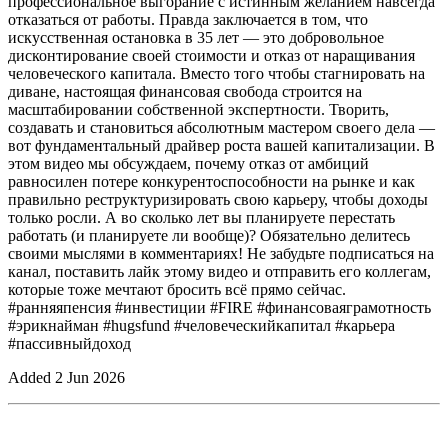
профессиональное выгорание с истинным желанием навсегда
отказаться от работы. Правда заключается в том, что
искусственная остановка в 35 лет — это добровольное
дисконтирование своей стоимости и отказ от наращивания
человеческого капитала. Вместо того чтобы стагнировать на
диване, настоящая финансовая свобода строится на
масштабировании собственной экспертности. Творить,
создавать и становиться абсолютным мастером своего дела —
вот фундаментальный драйвер роста вашей капитализации. В
этом видео мы обсуждаем, почему отказ от амбиций
равносилен потере конкурентоспособности на рынке и как
правильно реструктуризировать свою карьеру, чтобы доходы
только росли. А во сколько лет вы планируете перестать
работать (и планируете ли вообще)? Обязательно делитесь
своими мыслями в комментариях! Не забудьте подписаться на
канал, поставить лайк этому видео и отправить его коллегам,
которые тоже мечтают бросить всё прямо сейчас.
#ранняяпенсия #инвестиции #FIRE #финансоваяграмотность
#эрикнайман #hugsfund #человеческийкапитал #карьера
#пассивныйдоход
Added
2 Jun 2026