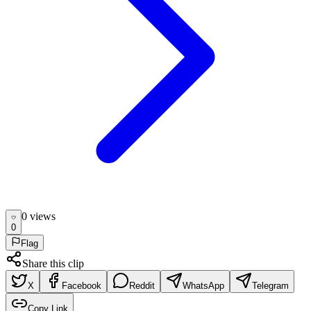
0
view
s
0
Flag
Share this clip
X
Facebook
Reddit
WhatsApp
Telegram
Copy Link