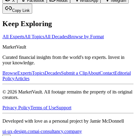
X
Facebook
Reddit
WhatsApp
Telegram
Copy Link
Keep Exploring
All Experts
All Topics
All Decades
Browse by Format
Market
Vault
Curated financial insights from the world's top experts. Invest in
your knowledge.
Browse
Experts
Topics
Decades
Submit a Clip
About
Contact
Editorial
Policy
Articles
©
2026
MarketVault
. All footage remains the property of its original
creators.
Privacy Policy
Terms of Use
Support
Developed with love as a personal project by Jamie McDonnell
ui-ux-design.com
ai-consultancy.company