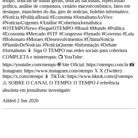
tempo, notícias de minas gerais, notícias nacionais, repercussão
política, análise de conjuntura, cenário macroeconômico, fatos em
destaque, manchetes do dia, giro de notícias, boletim informativo.
#Notícia #PolíticaBrasil #Economia #JornalismoAoVivo
#NoticiasUrgentes #Análise #CoberturaJornalística
#OTEMPONews #SegueOTEMPO #Brasil #Mundo #Política
#Economia #Mercado #STF #Congresso #Senado #Governo #Lula
#Bolsonaro #Moraes #Desenvolvimentos #ÚltimaNotícia
#PlantãoDeNotícias #NotíciaQuente #Informação #Debate
#Jornalismo 📱 Siga O TEMPO nas redes sociais para cobertura
COMPLETA e ininterrupta: 📺 YouTube:
https://youtube.com/otempo 🌐 Site Oficial: https://otempo.com.br 📸
Instagram: https://www.instagram.com/otempo 𝕏 X (Twitter):
https://x.com/otempo 📱 TikTok: https://www.tiktok.com/@otempo
⚠️ SOBRE O CANAL O TEMPO: O TEMPO é referência
absoluta em jornalismo investigativ
Added
2 Jun 2026