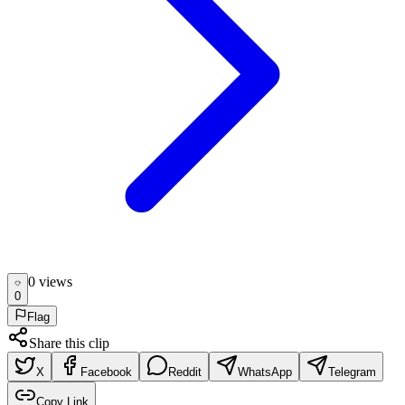
0
view
s
0
Flag
Share this clip
X
Facebook
Reddit
WhatsApp
Telegram
Copy Link