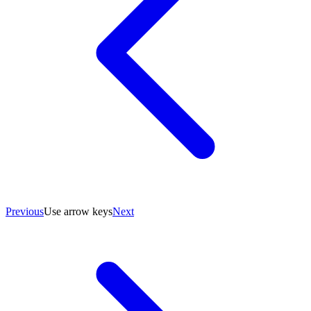
Previous
Use arrow keys
Next