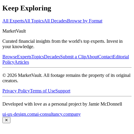
Keep Exploring
All Experts
All Topics
All Decades
Browse by Format
Market
Vault
Curated financial insights from the world's top experts. Invest in
your knowledge.
Browse
Experts
Topics
Decades
Submit a Clip
About
Contact
Editorial
Policy
Articles
©
2026
MarketVault
. All footage remains the property of its original
creators.
Privacy Policy
Terms of Use
Support
Developed with love as a personal project by Jamie McDonnell
ui-ux-design.com
ai-consultancy.company
✕