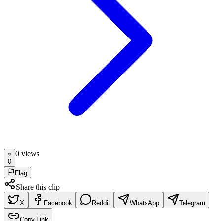
0
view
s
0
Flag
Share this clip
X
Facebook
Reddit
WhatsApp
Telegram
Copy Link