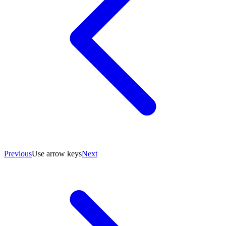
Previous
Use arrow keys
Next