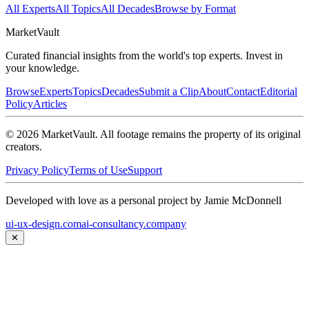
All Experts
All Topics
All Decades
Browse by Format
Market
Vault
Curated financial insights from the world's top experts. Invest in
your knowledge.
Browse
Experts
Topics
Decades
Submit a Clip
About
Contact
Editorial
Policy
Articles
©
2026
MarketVault
. All footage remains the property of its original
creators.
Privacy Policy
Terms of Use
Support
Developed with love as a personal project by Jamie McDonnell
ui-ux-design.com
ai-consultancy.company
✕